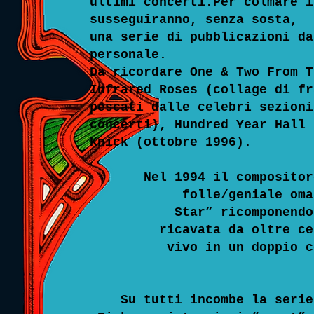
ultimi
concerti.Per colmare 
susseguiranno, senza sosta,
una serie di pubblicazioni d
personale.
Da ricordare
One & Two From 
Infrared Roses (collage di f
pescati dalle celebri sezion
concerti), Hundred Year Hall 
Knick (ottobre 1996).
Nel 1994 il compositor
folle/geniale omaggio a
Star” ricomponendone u
ricavata da oltre cento 
vivo in un doppio cd in
Su tutti incombe la serie