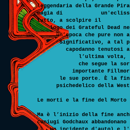
leggendaria della Grande Pira
magia di un'eclissi lun
tutto, a scolpire il
logo dei Grateful Dead nell
un’epoca che pure non app
Significativo, a tal prop
capodanno tenutosi al Wi
l’ultima volta, in que
che segue la sorte toc
importante Fillmore Wes
le sue porte. È la fi
psichedelico della West 
Le morti e la fine del Morto 
Ma è l’inizio della fine anch
coniugi Godchaux abbandonano 
un incidente d'auto) e l'in