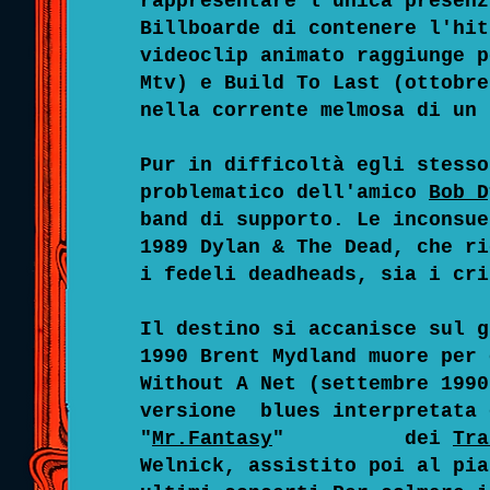
rappresentare l’unica presenz
Billboarde di contenere l'hit
videoclip animato raggiunge p
Mtv) e Build To Last (ottobre
nella corrente melmosa di un 
Pur in difficoltà egli stesso
problematico dell'amico
Bob D
band di supporto. Le inconsue
1989 Dylan & The Dead, che ri
i fedeli deadheads, sia i cri
Il destino si accanisce sul g
1990 Brent Mydland muore per 
Without A Net (settembre 1990
versione blues interpretata 
"
Mr.Fantasy
" dei
Tra
Welnick, assistito
poi al pia