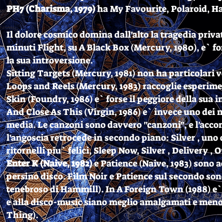
PH7 (Charisma, 1979)
ha My Favourite, Polaroid, Ha
Il dolore cosmico domina dall'alto la tragedia priva
minuti Flight, su A Black Box (Mercury, 1980), e` fo
la sua introversione.
Sitting Targets (Mercury, 1981) non ha particolari
Loops and Reels (Mercury, 1983) raccoglie esperimen
Skin (Foundry, 1986) e` forse il peggiore della sua i
And Close As This (Virgin, 1986) e` invece uno dei m
media. Le canzoni sono davvero "canzoni", e l'acc
l'angoscia retrocede in secondo piano: Silver , uno
ritornelli piu` felici, Sleep Now, Silver , Delivery ,
Enter K (Naive, 1982)
e Patience (Naive, 1983) sono 
persino disco. Film Noir e Patience sul secondo son
tenebroso di Hammill). In A Foreign Town (1988) e`
e alla disco-music siano meglio amalgamati e meno 
Thing).