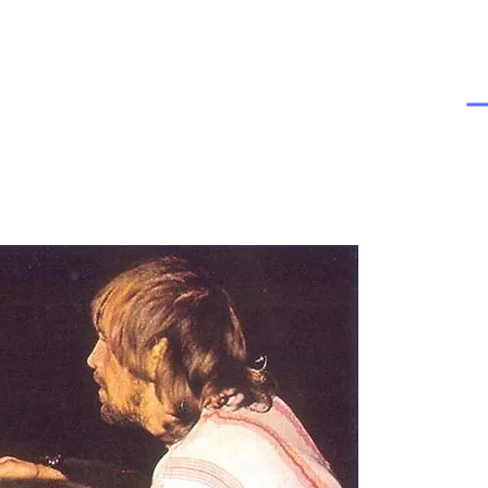
Guy Randolp
Conosciuto p
progressivo
e molto spes
Hello
.
Mentre frequ
universitar
principalmen