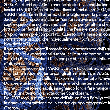
2005. A settembre 2006 fu annunciato tuttavia che Jackso
lasciato i VdGG. In un'intervista rilasciata nel marzo 2007, i
VdGG
Peter Hammill
affermò che la ragione per la partenz
Jackson dal gruppo era che lui "sembrava avere delle diffic
capire quello che noi eravamo stati l'uno per gli altri e che
lottando per fare il salto di qualità che l'essere stato in qu
gruppo ha sempre comportato. Questo lo ha messo in conf
noi sia come gruppo che individualmente."
Sofa Sound -
Newsletters
[2]
Il suo modo di suonare il sassofono è caratterizzato dall'us
frequente di due strumenti suonati nello stesso tempo, uno 
imitò da
Rahsaan Roland Kirk
, che per stile e tecnica influe
moltissimo Jackson.
Oltre al suo lavoro con i VdGG, Jackson ha collaborato con
musicisti e frequentemente con gli altri membri dei VdGG
nell'album
The Long Hello
. Jackson ha frequentato l'Univer
Dundee e ha lavorato come insegnante di matematica. Ha
anche con persone disabili, insegnando loro a fare musica 
l'uso di una tecnologia nota come
Soundbeam
.
Dal 2007 (con la pubblicazione dell'album
Prog Family
) co
la rinnovata formazione dello storico gruppo progressive i
Osanna
.