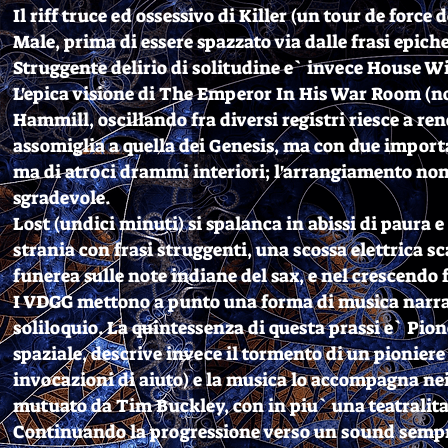
Il riff truce ed ossessivo di Killer (un tour de for
Male, prima di essere spazzato via dalle frasi epiche
Struggente delirio di solitudine e` invece House Wit
L'epica visione di The Emperor In His War Room (nov
Hammill, oscillando fra diversi registri riesce a re
assomiglia a quella dei Genesis, ma con due importan
ma di atroci drammi interiori; l'arrangiamento non
sgradevole.
Lost (undici minuti) si spalanca in abissi di paura e
strania con frasi struggenti, una scossa elettrica 
funerea sulle note indiane del sax, e nel crescendo 
I VDGG mettono a punto una forma di musica narra
soliloquio. La quintessenza di questa prassi e` Pion
spaziale, descrive invece il tormento di un pioniere
invocazioni di aiuto) e la musica lo accompagna nei 
mutuato da Tim Buckley, con in piu` una teatralita
Continuando la progressione verso un sound sempre