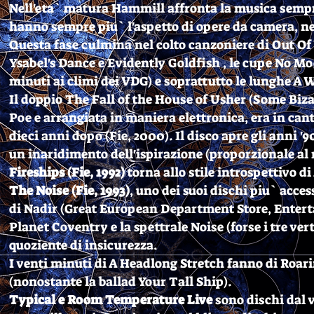
Nell'eta` matura Hammill affronta la musica sempre 
hanno sempre piu` l'aspetto di opere da camera, nel
Questa fase culmina nel colto canzoniere di Out O
Ysabel's Dance e Evidently Goldfish , le cupe No M
minuti ai climi dei VDG) e soprattutto le lunghe A 
Il doppio The Fall of the House of Usher (Some Biza
Poe e arrangiata in maniera elettronica, era in ca
dieci anni dopo (Fie, 2000). Il disco apre gli anni
un inaridimento dell'ispirazione (proporzionale al 
Fireships (Fie, 1992)
torna allo stile introspettivo di
The Noise (Fie, 1993)
, uno dei suoi dischi piu` acces
di Nadir (Great European Department Store, Entert
Planet Coventry e la spettrale Noise (forse i tre vert
quoziente di insicurezza.
I venti minuti di A Headlong Stretch fanno di Roaring
(nonostante la ballad Your Tall Ship).
Typical e Room Temperature Live
sono dischi dal v