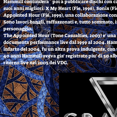
Hammill continuera` poi a pubblicare dischi con ca
suoi anni migliori: X My Heart (Fie, 1996), Sonix (Fi
Appointed Hour (Fie, 1999), una collaborazione con
Sono lavori banali, raffazzonati e, tutto sommato
personaggio.
The Appointed Hour (Tone Casualties, 2003) e' una
documenta performance live dal 1999 al 2004. Hammi
infarto del 2004, fu un altra prova indulgente, con
40 anni Hammill aveva gia' registrato piu' di 50 al
ritorno live nel 2005 dei VDG.