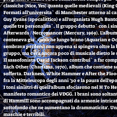
classiche (Nice, Yes) quanto quelle medievali (King 
Formati all'universita` di Manchester attorno al ca
Guy Evans (apocalittico) e all'organista Hugh Bant
quelle tre personalita`. Il gruppo debutto` con i si
Afterwards / Necromancer (Mercury, 1969). L'album
conteneva gia` qualche lungo brano (Aquarian e Oct
sembrava perdersi non appena si spingeva oltre la
gruppo, ma c'era ancora poco di musicale dietro le 
Il sassofonista David Jackson contribui` a far com
Each Other (Charisma, 1970), album che contiene so
sofferta. Darkness, White Hammer e After the Flood
fra la Mitteleuropa degli anni '30 e la paura dell'ep
I toni sinistri di quell'album sfociarono nel H To 
manifesto romantico dei VDGG. I brani sono soltanto 
di Hammill sono accompagnati da armonie intricate, l
sottofondo che ne aumentano la drammaticita'. Un j
maschie e terribili.