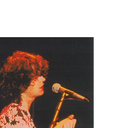
La carriera s
der Graaf Gen
come suo alb
mentre il p
registrato m
la collaboraz
difficile tra
suoi lavori 
Generator (e 
hanno quasi s
di approccio 
Hammill son
Generator tra