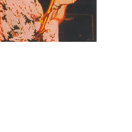
strutturate, 
hanno conten
intelligenti e
spaziano da "
Hugh Banton
Banton ha studiato
pianoforte
ed
organo
presso la Catte
di Wakefield, mentre frequentava la Scuola di Silcoates ne
Yorkshire
diretta dal Dott. Percy G. Saunders. Ha poi lavo
nella
BBC
per diventare ingegnere televisivo, prima di