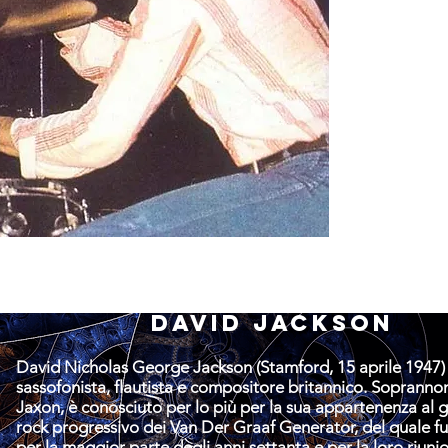
anche com
una foto di 
Christopulo
Dopo aver in
collaborazio
collaborazio
suona con g
sonori", cos
soprattutto 
VdGG del 200
David Jackson
David Nicholas George Jackson (
Stamford
,
15 aprile
1947
)
sassofonista
,
flautista
e
compositore
britannico
. Sopranno
Jaxon, è conosciuto per lo più per la sua appartenenza al 
rock progressivo
dei
Van Der Graaf Generator
, del quale 
per la maggior parte degli anni settanta e per la loro riuni