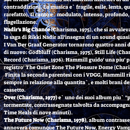
contraddizioni. La musica e` fragile, esile, lenta, q
rarefatto). Il canto e` modulato, intenso, profondo,
flagellazione.
Nadir's Big Chance
(Charisma, 1975), che si avvale
la saga di Rikki Nadir all'insegna di un sound quas
I Van Der Graaf Generator tornarono quattro anni d
di nuovo: Godbluff (Charisma, 1975), Still Life (Char
Record (Charisma, 1976). Hammill guido' una piu' pi
registro' The Quiet Zone The Pleasure Dome (Chari
Finita la seconda parentesi con i VDGG, Hammill rip
sempre in relazione alla quantita`, e molti brani 
cassetto.
Over (Charisma, 1977)
e` uno dei suoi album piu` "p
tormentate, contrassegnate talvolta da accompagna
Time Heals di nove minuti).
The Future Now (Charisma, 1978)
, album contrasseg
annovera comunque The Future Now, Energy Vampir