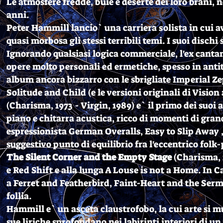
Le atmosfere fredde, buie e deserte dei loro brani, 
anni.
Peter Hammill lancio` una carriera solista in cui
quasi morbosa gli stessi terribili temi. I suoi dischi
Ignorando qualsiasi logica commerciale, l'ex canta
opere molto personali ed ermetiche, spesso in antit
album ancora bizzarro con le sbrigliate Imperial Ze
Solitude and Child (e le versioni originali di Visi
(Charisma, 1973 - Virgin, 1989) e` il primo dei suoi 
piano e chitarra acustica, ricco di momenti di gran
espressionista German Overalls, Easy to Slip Away
suggestivo punto di equilibrio fra l'eccentrico folk
The Silent Corner and the Empty Stage
(Charisma, 
e Red Shift e alla lunga A Louse is not a Home. In 
a Ferret and Featherbird, Faint-Heart and the Serm
follia.
Hammill e` un asceta claustrofobo, la cui arte si m
sue liriche sprofondano nei labirinti interiori di un