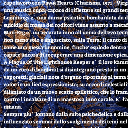
capolavoro con Pawn Hearts (Charisma, 1971 - Virgi
una musica cupa, capace di riflettere sui grandi tem
Lemmings e` una danza psicotica bombardata da disso
suicidio di massa dei roditori viene assunto a meta
Man-Erg e` un accorato inno all'uomo dell'evo tecn
non meno solo e angosciato, sulla Terra: il canto d
come una messa in nomine, finche' esplode dentro 
capace ancora di recuperare una dimensione epica
A Plague Of The Lighthouse Keeper e` il loro kammer
da un coro di bambini) si disintegrano presto in un 
vaporetti; glaciali note d'organo riportano al tema i
come in un lied espressionista; su accordi celestia
dilaniato da un nuovo scatto epilettico, che lo fra
contro l'incalzare di un maestoso inno corale. E` l'
umana.
Sempre piu` lontano dalla suite psichedelica e dall
influenzato semmai dallo svolgimento dei temi nel 